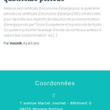
Relance des certificats d’économie d’énergie pour la quatrième
période Les certificats d’économie d’énergie (CEE) ont été crées
pour répondre aux objectifs de réduction de la consommation
d’énergie posés par l’Union Européenne et le protocole de Kyoto.
Ce système présente l’avantage d’inciter de nombreux acteurs à
réduire leur consommation : les […]
Par
meznik
, il y a
6 ans
Coordonnées
7 avenue Marcel Journet - Bâtiment D
06370 Mouans-Sartoux